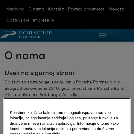
Naslovna
O nama
Kontakt
Politika privatnosti
Novosti
Opšti uslovi
Impressum
O nama
Uvek na sigurnoj strani
Društvo za zastupanje u osiguranju Porsche Partner d.o.o.
Beograd osnovano je 2010. godine od strane Porsche Bank
AG sa sedištem u Salzburgu, Austrija.
Porsche Partner posluje u sastavu Porsche finansijske
grupacije Srbija.
Koristimo kolačiće kako bismo omogućili ispravan rad veb
lokacije, prilagođavanje sadržaja i oglasa, pružanje funkcija za
Porsche Partner Vam, kroz obavljanje poslova zastupanja
društvene mreže i analizu saobraćaja. Informacije o tome kako
koristite našu veb lokaciju delimo s partnerima za društvene
različitih društava za osiguranje, omogućuje da u saradnji sa