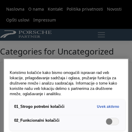
Naslovna
O nama
Kontakt
Politika privatnosti
Novosti
Opšti uslovi
Impressum
Categories for Uncategorized
Porsche Partner web
Koristimo kolačiće kako bismo omogućili ispravan rad veb
lokacije, prilagođavanje sadržaja i oglasa, pružanje funkcija za
portal
društvene mreže i analizu saobraćaja. Informacije o tome kako
koristite našu veb lokaciju delimo s partnerima za društvene
mreže, oglašavanje i analitiku.
Puštena je u rad testna verzija Porsche Partner web portala
za on-line prodaju kasko osiguranja Očekujemo da će
01_Strogo potrebni kolačići
Uvek aktivno
webportal do...
Pročitaj
02_Funkcionalni kolačići
Pročitaj →